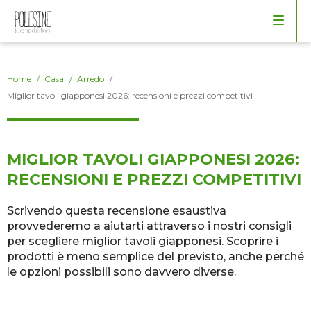
Arredo
Borse
Bagno
Home
/
Casa
/
Arredo
/
Miglior tavoli giapponesi 2026: recensioni e prezzi competitivi
Cucina
Elettrodomestici
MIGLIOR TAVOLI GIAPPONESI 2026:
RECENSIONI E PREZZI COMPETITIVI
Giardino
Scrivendo questa recensione esaustiva
provvederemo a aiutarti attraverso i nostri consigli
Salotto
per scegliere miglior tavoli giapponesi. Scoprire i
prodotti è meno semplice del previsto, anche perché
le opzioni possibili sono davvero diverse.
Varie