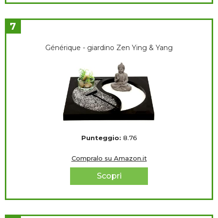
7
Générique - giardino Zen Ying & Yang
Punteggio:
8.76
Compralo su Amazon.it
Scopri