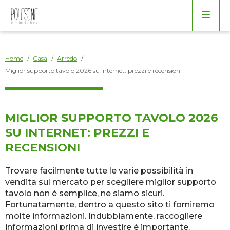
Arredo
Borse
Bagno
Home
/
Casa
/
Arredo
/
Miglior supporto tavolo 2026 su internet: prezzi e recensioni
Cucina
Elettrodomestici
MIGLIOR SUPPORTO TAVOLO 2026
SU INTERNET: PREZZI E
Giardino
RECENSIONI
Trovare facilmente tutte le varie possibilità in
Salotto
vendita sul mercato per scegliere miglior supporto
tavolo non è semplice, ne siamo sicuri.
Varie
Fortunatamente, dentro a questo sito ti forniremo
molte informazioni. Indubbiamente, raccogliere
informazioni prima di investire è importante.