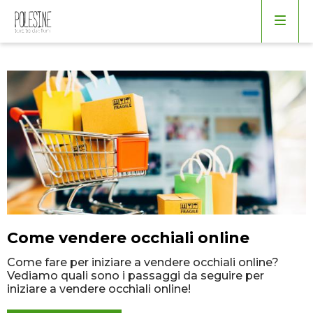
Arredo
Borse
Bagno
Cucina
Elettrodomestici
Giardino
Salotto
Come vendere occhiali online
Come fare per iniziare a vendere occhiali online?
Vediamo quali sono i passaggi da seguire per
Varie
iniziare a vendere occhiali online!