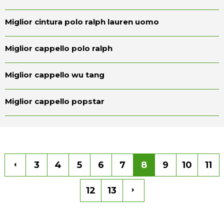
Miglior cintura polo ralph lauren uomo
Miglior cappello polo ralph
Miglior cappello wu tang
Miglior cappello popstar
3
4
5
6
7
8
9
10
11
12
13