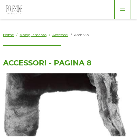
Arredo
Borse
Bagno
Home
/
Abbigliamento
/
Accessori
/
Archivio
Cucina
ACCESSORI - PAGINA 8
Elettrodomestici
Giardino
Salotto
Varie