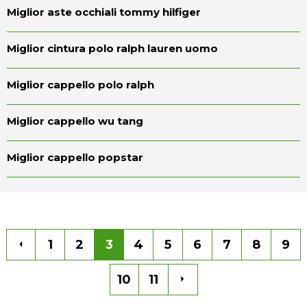
Miglior aste occhiali tommy hilfiger
Miglior cintura polo ralph lauren uomo
Miglior cappello polo ralph
Miglior cappello wu tang
Miglior cappello popstar
1
2
3
4
5
6
7
8
9
10
11