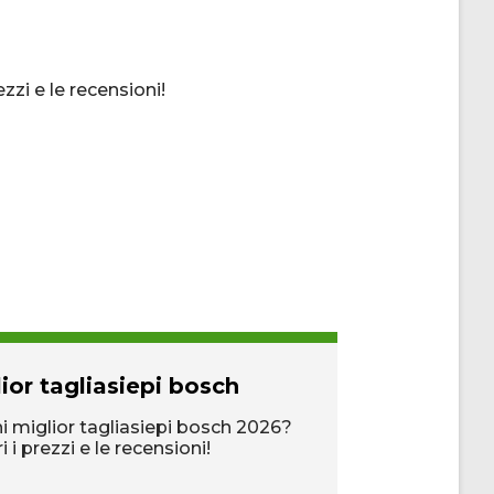
zi e le recensioni!
ior tagliasiepi bosch
Miglior pisc
giardino
i miglior tagliasiepi bosch 2026?
i i prezzi e le recensioni!
Scopri ora nell'a
per miglior pisc