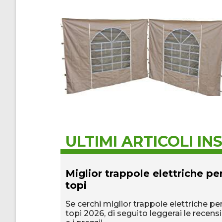
ULTIMI ARTICOLI INS
olari
Miglior trappole elettriche pe
topi
o prezzi e
e particolari
Se cerchi miglior trappole elettriche pe
topi 2026, di seguito leggerai le recens