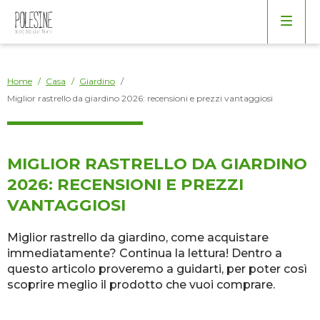
Arredo
Borse
Bagno
Home
/
Casa
/
Giardino
/
Miglior rastrello da giardino 2026: recensioni e prezzi vantaggiosi
Cucina
Elettrodomestici
MIGLIOR RASTRELLO DA GIARDINO
2026: RECENSIONI E PREZZI
Giardino
VANTAGGIOSI
Miglior rastrello da giardino, come acquistare
Salotto
immediatamente? Continua la lettura! Dentro a
questo articolo proveremo a guidarti, per poter così
Varie
scoprire meglio il prodotto che vuoi comprare.