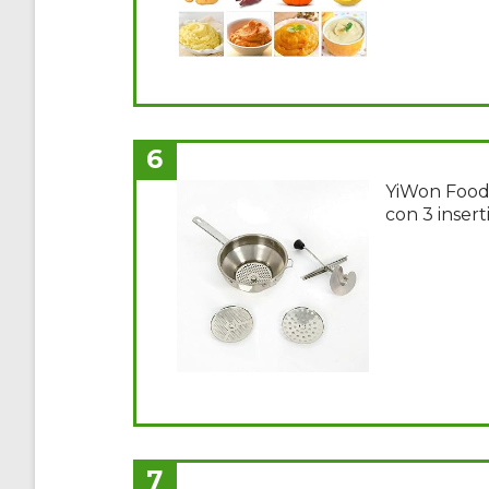
6
YiWon Food M
con 3 insert
7