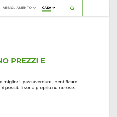
ABBIGLIAMENTO
CASA
ESSORI
ELETTRODOMESTICI
SE
GIARDINO
SALOTTO
NO PREZZI E
e miglior il passaverdure. Identificare
oni possibili sono proprio numerose.