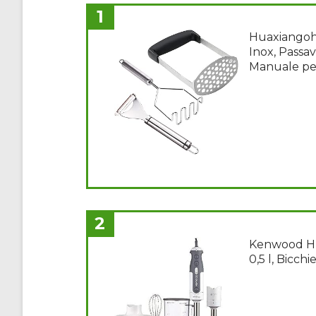
1
Huaxiangoh 
Inox, Passa
Manuale per
2
Kenwood HD
0,5 l, Bicch