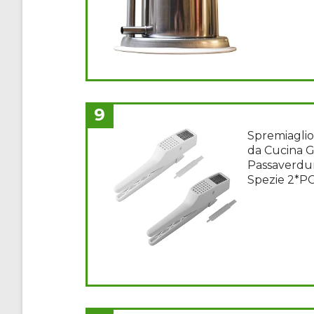
9
Spremiaglio
da Cucina G
Passaverdur
Spezie 2*P