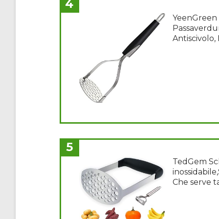
4
YeenGreen Sc
Passaverdur
Antiscivolo,
5
TedGem Schi
inossidabile
Che serve t