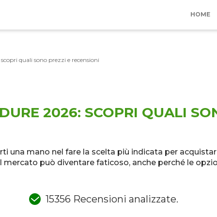
HOME
ARREDO
ACC
BAGNO
BOR
 scopri quali sono prezzi e recensioni
CUCINA
VARIE
DURE 2026: SCOPRI QUALI SO
rti una mano nel fare la scelta più indicata per acquistar
ul mercato può diventare faticoso, anche perché le opzi
15356 Recensioni analizzate.