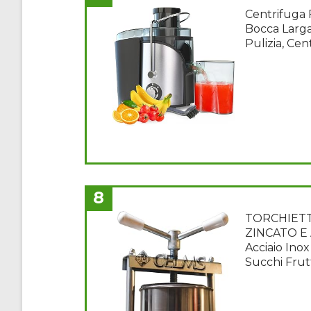
Centrifuga 
Bocca Larga,
Pulizia, Cen
8
TORCHIETTO
ZINCATO E A
Acciaio Ino
Succhi Frut