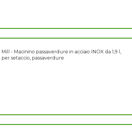
ill - Macinino passaverdure in acciaio INOX da 1,9 l,
i per setaccio, passaverdure