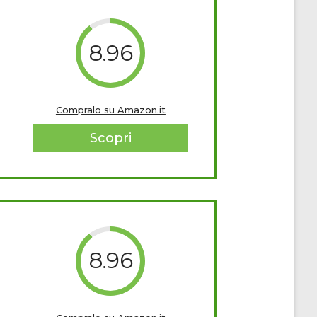
8.96
Compralo su Amazon.it
Scopri
8.96