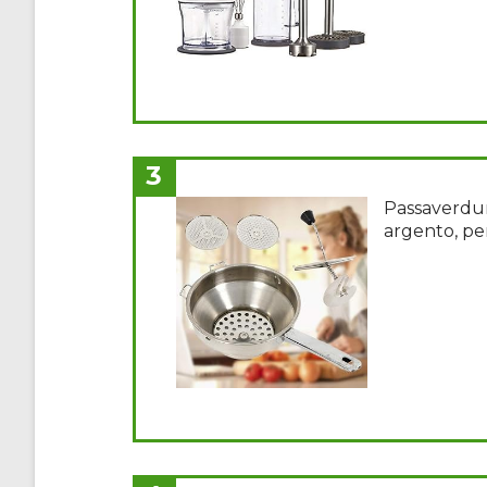
3
Passaverdure
argento, pe