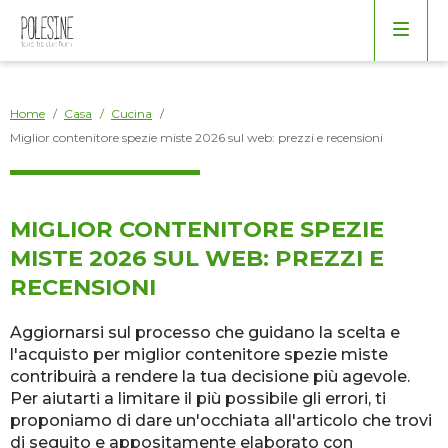
Arredo
Borse
Bagno
Home
/
Casa
/
Cucina
/
Miglior contenitore spezie miste 2026 sul web: prezzi e recensioni
Cucina
Elettrodomestici
MIGLIOR CONTENITORE SPEZIE
MISTE 2026 SUL WEB: PREZZI E
Giardino
RECENSIONI
Aggiornarsi sul processo che guidano la scelta e
Salotto
l'acquisto per miglior contenitore spezie miste
contribuirà a rendere la tua decisione più agevole.
Varie
Per aiutarti a limitare il più possibile gli errori, ti
proponiamo di dare un'occhiata all'articolo che trovi
di seguito e appositamente elaborato con