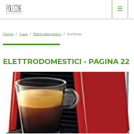
Arredo
Borse
Bagno
Home
/
Casa
/
Elettrodomestici
/
Archivio
Cucina
ELETTRODOMESTICI - PAGINA 22
Elettrodomestici
Giardino
Salotto
Varie