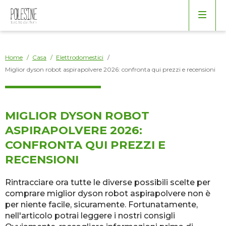
Arredo
Borse
Bagno
Home
/
Casa
/
Elettrodomestici
/
Miglior dyson robot aspirapolvere 2026: confronta qui prezzi e recensioni
Cucina
Elettrodomestici
MIGLIOR DYSON ROBOT
ASPIRAPOLVERE 2026:
Giardino
CONFRONTA QUI PREZZI E
RECENSIONI
Salotto
Rintracciare ora tutte le diverse possibili scelte per
comprare miglior dyson robot aspirapolvere non è
Varie
per niente facile, sicuramente. Fortunatamente,
nell'articolo potrai leggere i nostri consigli