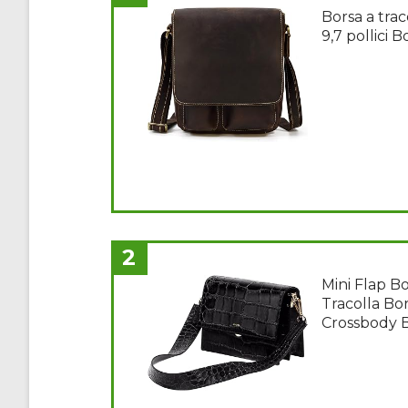
Borsa a trac
9,7 pollici 
2
Mini Flap B
Tracolla Bo
Crossbody 