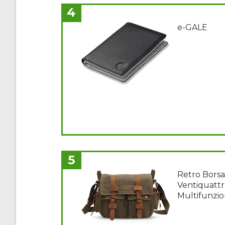
4
e-GALE
5
Retro Borsa 
Ventiquatt
Multifunzion