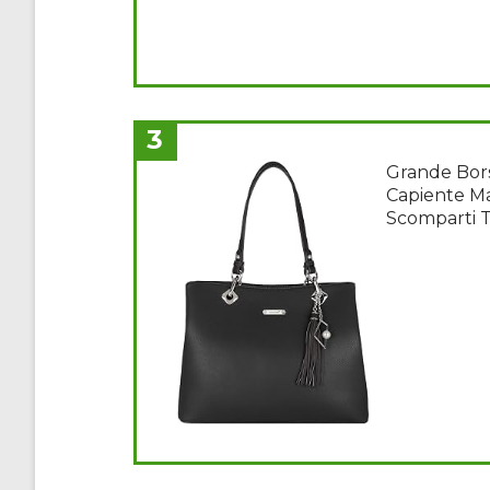
3
Grande Bors
Capiente Ma
Scomparti T