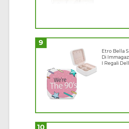
9
Etro Bella Sc
Di Immagazz
I Regali Del
10