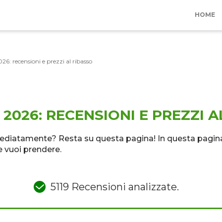
HOME
ARREDO
ACC
BAGNO
BOR
026: recensioni e prezzi al ribasso
CUCINA
VARIE
2026: RECENSIONI E PREZZI A
ediatamente? Resta su questa pagina! In questa pagina 
he vuoi prendere.
5119 Recensioni analizzate.