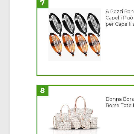
7
8 Pezzi Ban
Capelli Può 
per Capelli 
8
Donna Borse
Borse Tote 