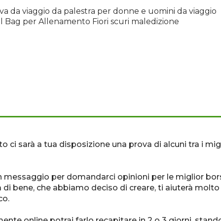
iva da viaggio da palestra per donne e uomini da viaggio
l Bag per Allenamento Fiori scuri maledizione
esto ci sarà a tua disposizione una prova di alcuni tra i
n messaggio per domandarci opinioni per le miglior borse 
 di bene, che abbiamo deciso di creare, ti aiuterà molto
co.
nte online potrai farlo recapitare in 2 o 3 giorni, sta