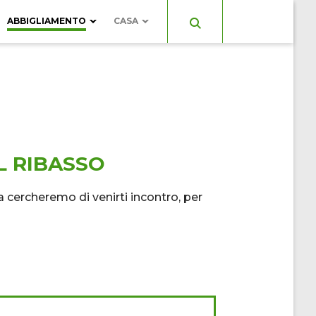
ABBIGLIAMENTO
CASA
ESSORI
ELETTRODOMESTICI
SE
GIARDINO
SALOTTO
L RIBASSO
cercheremo di venirti incontro, per